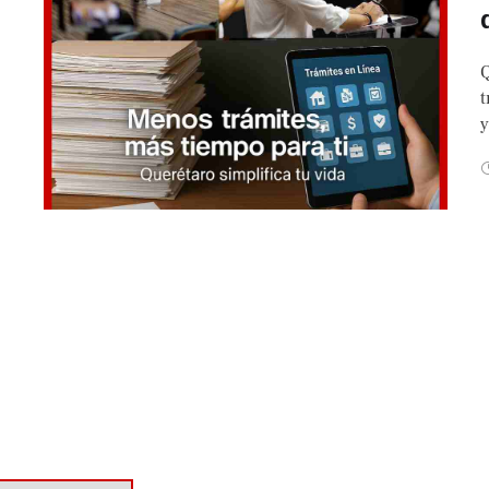
Q
t
y