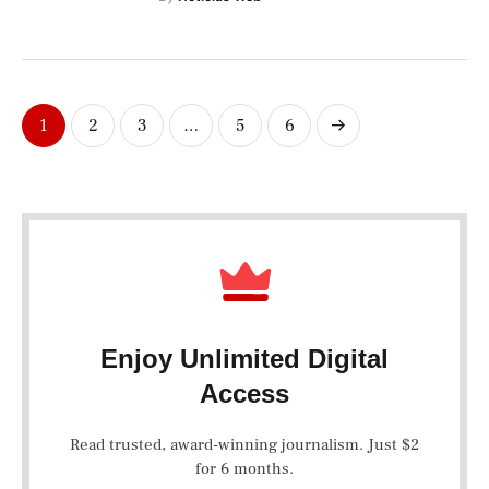
1
2
3
…
5
6
Enjoy Unlimited Digital
Access
Read trusted, award-winning journalism. Just $2
for 6 months.