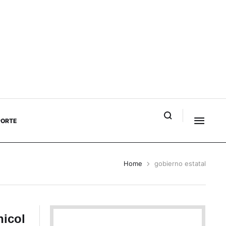
PORTE
Home
gobierno estatal
hicol