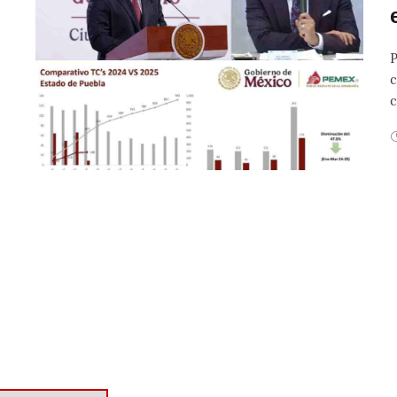
P
c
c