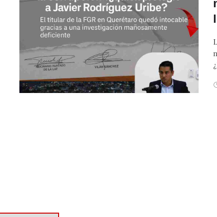
L
n
¿