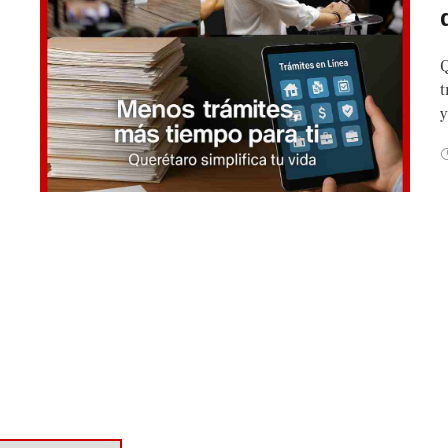
Q
t
y