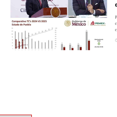
P
c
c