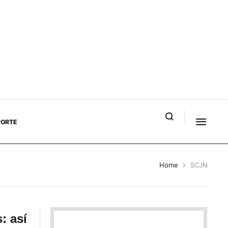
PORTE
Home
SCJN
: así