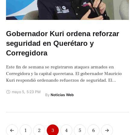
Gobernador Kuri ordena reforzar
seguridad en Querétaro y
Corregidora
Este fin de semana se registraron ataques armados en
Corregidora y la capital queretana. El gobernador Mauricio
Kuri respondió ordenando refuerzos de seguridad. El
gobernador Mauricio Kuri pidió a los …
mayo 5
,
5:23 PM
By 
Noticias Web
1
2
3
4
5
6