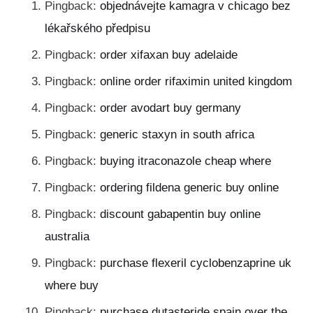
Pingback:
objednávejte kamagra v chicago bez
lékařského předpisu
Pingback:
order xifaxan buy adelaide
Pingback:
online order rifaximin united kingdom
Pingback:
order avodart buy germany
Pingback:
generic staxyn in south africa
Pingback:
buying itraconazole cheap where
Pingback:
ordering fildena generic buy online
Pingback:
discount gabapentin buy online
australia
Pingback:
purchase flexeril cyclobenzaprine uk
where buy
Pingback:
purchase dutasteride spain over the