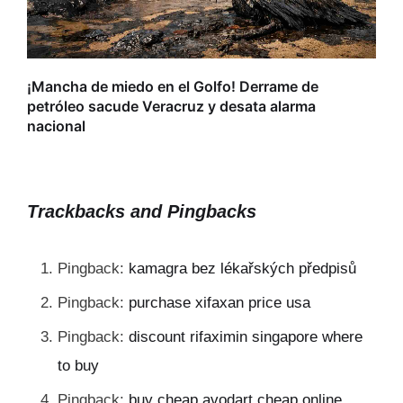
L
r
¡Mancha de miedo en el Golfo! Derrame de
petróleo sacude Veracruz y desata alarma
nacional
Trackbacks and Pingbacks
Pingback:
kamagra bez lékařských předpisů
Pingback:
purchase xifaxan price usa
Pingback:
discount rifaximin singapore where
to buy
Pingback:
buy cheap avodart cheap online