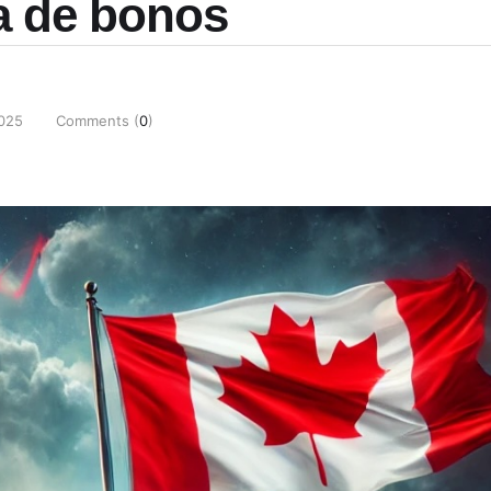
a de bonos
2025
Comments (
0
)