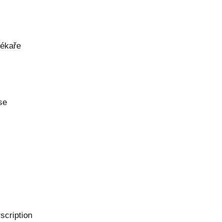
lékaře
se
scription