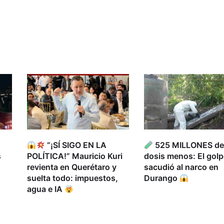
“¡SÍ SIGO EN LA
525 MILLONES d
s
POLÍTICA!” Mauricio Kuri
dosis menos: El gol
revienta en Querétaro y
sacudió al narco en
suelta todo: impuestos,
Durango
agua e IA