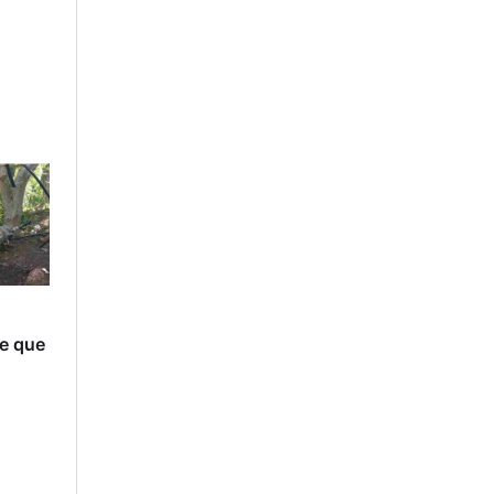
e
pe que